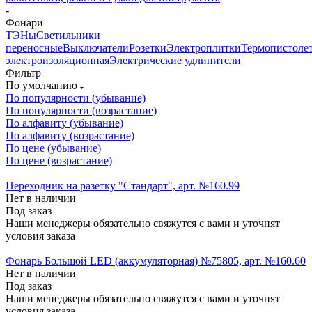
-
Фонари
ТЭНы
Светильники
переносные
Выключатели
Розетки
Электроплитки
Термопистоле
электроизоляционная
Электрические удлинители
Фильтр
По умолчанию
По популярности (убывание)
По популярности (возрастание)
По алфавиту (убывание)
По алфавиту (возрастание)
По цене (убывание)
По цене (возрастание)
Переходник на разетку "Стандарт", арт. №160.99
Нет в наличии
Под заказ
Наши менеджеры обязательно свяжутся с вами и уточнят
условия заказа
Фонарь Большой LED (аккумуляторная) №75805, арт. №160.60
Нет в наличии
Под заказ
Наши менеджеры обязательно свяжутся с вами и уточнят
условия заказа