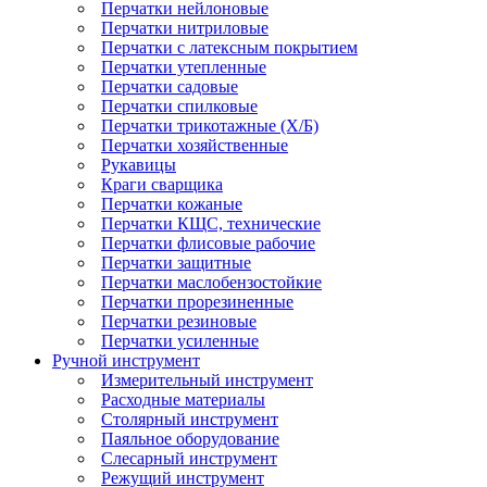
Перчатки нейлоновые
Перчатки нитриловые
Перчатки с латексным покрытием
Перчатки утепленные
Перчатки садовые
Перчатки спилковые
Перчатки трикотажные (Х/Б)
Перчатки хозяйственные
Рукавицы
Краги сварщика
Перчатки кожаные
Перчатки КЩС, технические
Перчатки флисовые рабочие
Перчатки защитные
Перчатки маслобензостойкие
Перчатки прорезиненные
Перчатки резиновые
Перчатки усиленные
Ручной инструмент
Измерительный инструмент
Расходные материалы
Столярный инструмент
Паяльное оборудование
Слесарный инструмент
Режущий инструмент