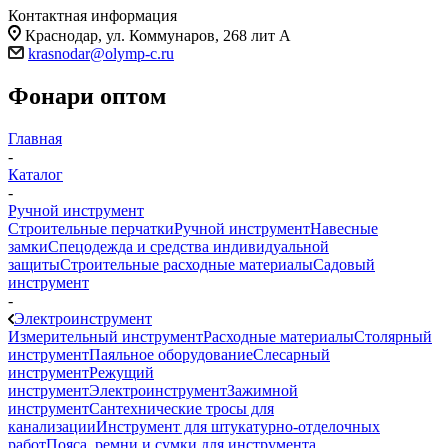
Контактная информация
Краснодар, ул. Коммунаров, 268 лит А
krasnodar@olymp-c.ru
Фонари оптом
Главная
-
Каталог
-
Ручной инструмент
Строительные перчатки
Ручной инструмент
Навесные
замки
Спецодежда и средства индивидуальной
защиты
Строительные расходные материалы
Садовый
инструмент
-
Электроинструмент
Измерительный инструмент
Расходные материалы
Столярный
инструмент
Паяльное оборудование
Слесарный
инструмент
Режущий
инструмент
Электроинструмент
Зажимной
инструмент
Сантехнические тросы для
канализации
Инструмент для штукатурно-отделочных
работ
Пояса, ремни и сумки для инструмента