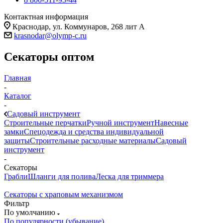
Контактная информация
Краснодар, ул. Коммунаров, 268 лит А
krasnodar@olymp-c.ru
Секаторы оптом
Главная
-
Каталог
-
Садовый инструмент
Строительные перчатки
Ручной инструмент
Навесные
замки
Спецодежда и средства индивидуальной
защиты
Строительные расходные материалы
Садовый
инструмент
-
Секаторы
Грабли
Шланги для полива
Леска для триммера
Секаторы с храповым механизмом
Фильтр
По умолчанию
По популярности (убывание)