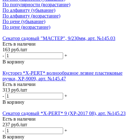
По популярности (возрастание)
По алфавиту (убывание)
По алфавиту (возрастание)
По цене (убывание)
По цене (возрастание)
Секатор садовый "МАСТЕР", 9/230мм, арт. №145.03
Есть в наличии
163
руб.
/шт
-
+
В корзину
Кусторез *X-PERT* волнообразное лезвие пластиковые
ручки, XP-9009, арт. №145.47
Есть в наличии
313
руб.
/шт
-
+
В корзину
Секатор садовый *X-PERT* 9 (XP-2017 08), арт. №145.23
Есть в наличии
237
руб.
/шт
-
+
В корзину