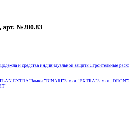
, арт. №200.83
цодежда и средства индивидуальной защиты
Строительные расх
"TLAN EXTRA"
Замки "BINARI"
Замки "EXTRA"
Замки "DRON"
ИТ"