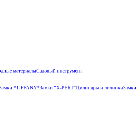
одные материалы
Садовый инструмент
Замки *TIFFANY*
Замки "X-PERT"
Цилиндры и личинки
Замки