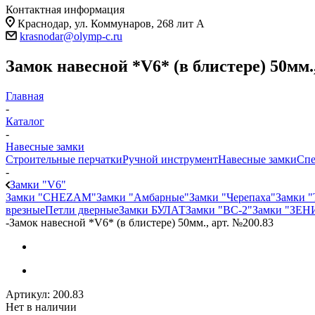
Контактная информация
Краснодар, ул. Коммунаров, 268 лит А
krasnodar@olymp-c.ru
Замок навесной *V6* (в блистере) 50мм.
Главная
-
Каталог
-
Навесные замки
Строительные перчатки
Ручной инструмент
Навесные замки
Спе
-
Замки "V6"
Замки "CHEZAM"
Замки "Амбарные"
Замки "Черепаха"
Замки 
врезные
Петли дверные
Замки БУЛАТ
Замки "ВС-2"
Замки "ЗЕН
-
Замок навесной *V6* (в блистере) 50мм., арт. №200.83
Артикул:
200.83
Нет в наличии