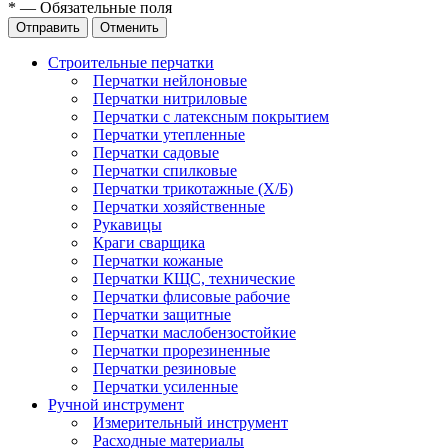
*
—
Обязательные поля
Отправить
Отменить
Строительные перчатки
Перчатки нейлоновые
Перчатки нитриловые
Перчатки с латексным покрытием
Перчатки утепленные
Перчатки садовые
Перчатки спилковые
Перчатки трикотажные (Х/Б)
Перчатки хозяйственные
Рукавицы
Краги сварщика
Перчатки кожаные
Перчатки КЩС, технические
Перчатки флисовые рабочие
Перчатки защитные
Перчатки маслобензостойкие
Перчатки прорезиненные
Перчатки резиновые
Перчатки усиленные
Ручной инструмент
Измерительный инструмент
Расходные материалы