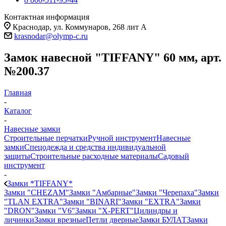
Контактная информация
Краснодар, ул. Коммунаров, 268 лит А
krasnodar@olymp-c.ru
Замок навесной "TIFFANY" 60 мм, арт.
№200.37
Главная
-
Каталог
-
Навесные замки
Строительные перчатки
Ручной инструмент
Навесные
замки
Спецодежда и средства индивидуальной
защиты
Строительные расходные материалы
Садовый
инструмент
-
Замки *TIFFANY*
Замки "CHEZAM"
Замки "Амбарные"
Замки "Черепаха"
Замки
"TLAN EXTRA"
Замки "BINARI"
Замки "EXTRA"
Замки
"DRON"
Замки "V6"
Замки "X-PERT"
Цилиндры и
личинки
Замки врезные
Петли дверные
Замки БУЛАТ
Замки