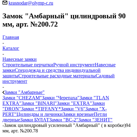
krasnodar@olymp-c.ru
Замок "Амбарный" цилиндровый 90
мм, арт. №200.72
Главная
-
Каталог
-
Навесные замки
Строительные перчатки
Ручной инструмент
Навесные
замки
Спецодежда и средства индивидуальной
защиты
Строительные расходные материалы
Садовый
инструмент
-
Замки "Амбарные"
Замки "CHEZAM"
Замки "Черепаха"
Замки "TLAN
EXTRA"
Замки "BINARI"
Замки "EXTRA"
Замки
"DRON"
Замки *TIFFANY*
Замки "V6"
Замки "X-
PERT"
Цилиндры и личинки
Замки врезные
Петли
дверные
Замки БУЛАТ
Замки "ВС-2"
Замки "ЗЕНИТ"
-
Замок цилиндровый усиленный "Амбарный" ( в коробке)94
мм, арт. №200.78