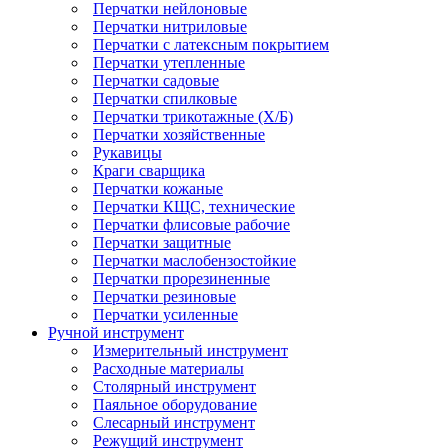
Перчатки нейлоновые
Перчатки нитриловые
Перчатки с латексным покрытием
Перчатки утепленные
Перчатки садовые
Перчатки спилковые
Перчатки трикотажные (Х/Б)
Перчатки хозяйственные
Рукавицы
Краги сварщика
Перчатки кожаные
Перчатки КЩС, технические
Перчатки флисовые рабочие
Перчатки защитные
Перчатки маслобензостойкие
Перчатки прорезиненные
Перчатки резиновые
Перчатки усиленные
Ручной инструмент
Измерительный инструмент
Расходные материалы
Столярный инструмент
Паяльное оборудование
Слесарный инструмент
Режущий инструмент