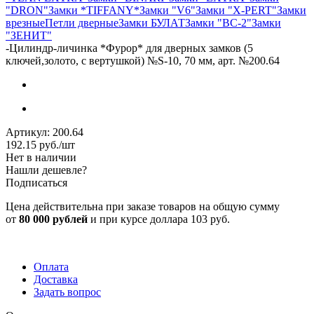
"DRON"
Замки *TIFFANY*
Замки "V6"
Замки "X-PERT"
Замки
врезные
Петли дверные
Замки БУЛАТ
Замки "ВС-2"
Замки
"ЗЕНИТ"
-
Цилиндр-личинка *Фурор* для дверных замков (5
ключей,золото, с вертушкой) №S-10, 70 мм, арт. №200.64
Артикул:
200.64
192.15
руб.
/шт
Нет в наличии
Нашли дешевле?
Подписаться
Цена действительна при заказе товаров на общую сумму
от
80 000 рублей
и при курсе доллара 103 руб.
Оплата
Доставка
Задать вопрос