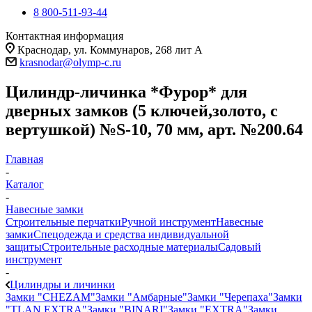
8 800-511-93-44
Контактная информация
Краснодар, ул. Коммунаров, 268 лит А
krasnodar@olymp-c.ru
Цилиндр-личинка *Фурор* для
дверных замков (5 ключей,золото, с
вертушкой) №S-10, 70 мм, арт. №200.64
Главная
-
Каталог
-
Навесные замки
Строительные перчатки
Ручной инструмент
Навесные
замки
Спецодежда и средства индивидуальной
защиты
Строительные расходные материалы
Садовый
инструмент
-
Цилиндры и личинки
Замки "CHEZAM"
Замки "Амбарные"
Замки "Черепаха"
Замки
"TLAN EXTRA"
Замки "BINARI"
Замки "EXTRA"
Замки