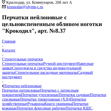
Краснодар, ул. Коммунаров, 268 лит А
krasnodar@olymp-c.ru
Перчатки нейлоновые с
цельновспененным обливом ноготки
"Крокодил", арт. №8.37
Главная
-
Каталог
-
Строительные перчатки
Строительные перчатки
Ручной инструмент
Навесные
замки
Спецодежда и средства индивидуальной
защиты
Строительные расходные материалы
Садовый
инструмент
-
Перчатки нейлоновые
Перчатки нитриловые
Перчатки с латексным
покрытием
Перчатки утепленные
Перчатки садовые
Перчатки
спилковые
Перчатки трикотажные (Х/Б)
Перчатки
хозяйственные
Рукавицы
Краги сварщика
Перчатки
кожаные
Перчатки флисовые рабочие
Перчатки КЩС,