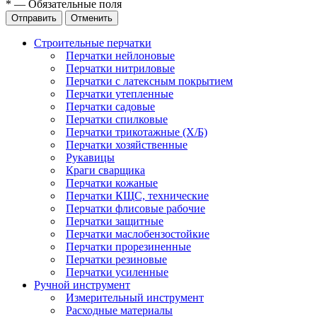
*
—
Обязательные поля
Отправить
Отменить
Строительные перчатки
Перчатки нейлоновые
Перчатки нитриловые
Перчатки с латексным покрытием
Перчатки утепленные
Перчатки садовые
Перчатки спилковые
Перчатки трикотажные (Х/Б)
Перчатки хозяйственные
Рукавицы
Краги сварщика
Перчатки кожаные
Перчатки КЩС, технические
Перчатки флисовые рабочие
Перчатки защитные
Перчатки маслобензостойкие
Перчатки прорезиненные
Перчатки резиновые
Перчатки усиленные
Ручной инструмент
Измерительный инструмент
Расходные материалы