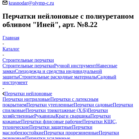
krasnodar@olymp-c.ru
Перчатки нейлоновые с полиуретаном
обливом "Иней", арт. №8.22
Главная
-
Каталог
-
Строительные перчатки
Строительные перчатки
Ручной инструмент
Навесные
замки
Спецодежда и средства индивидуальной
защиты
Строительные расходные материалы
Садовый
инструмент
-
Перчатки нейлоновые
Перчатки нитриловые
Перчатки с латексным
покрытием
Перчатки утепленные
Перчатки садовые
Перчатки
спилковые
Перчатки трикотажные (Х/Б)
Перчатки
хозяйственные
Рукавицы
Краги сварщика
Перчатки
кожаные
Перчатки флисовые рабочие
Перчатки КЩС,
технические
Перчатки защитные
Перчатки
маслобензостойкие
Перчатки прорезиненные
Перчатки
резиновые
Перчатки усиленные