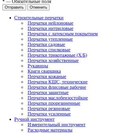
*
—
Обязательные поля
Отправить
Отменить
Строительные перчатки
Перчатки нейлоновые
Перчатки нитриловые
Перчатки с латексным покрытием
Перчатки утепленные
Перчатки садовые
Перчатки спилковые
Перчатки трикотажные (Х/Б)
Перчатки хозяйственные
Рукавицы
Краги сварщика
Перчатки кожаные
Перчатки КЩС, технические
Перчатки флисовые рабочие
Перчатки защитные
Перчатки маслобензостойкие
Перчатки прорезиненные
Перчатки резиновые
Перчатки усиленные
Ручной инструмент
Измерительный инструмент
Расходные материалы