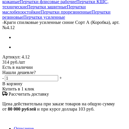
кожаные
Перчатки флисовые рабочие
Перчатки КЩС,
технические
Перчатки защитные
Перчатки
маслобензостойкие
Перчатки прорезиненные
Перчатки
резиновые
Перчатки усиленные
-
Краги спилковые усиленные синие Сорт А (Коробка), арт.
№4.12
Артикул:
4.12
314
руб.
/шт
Есть в наличии
Нашли дешевле?
-
+
В корзину
Купить в 1 клик
Рассчитать доставку
Цена действительна при заказе товаров на общую сумму
от
80 000 рублей
и при курсе доллара 103 руб.
Описание