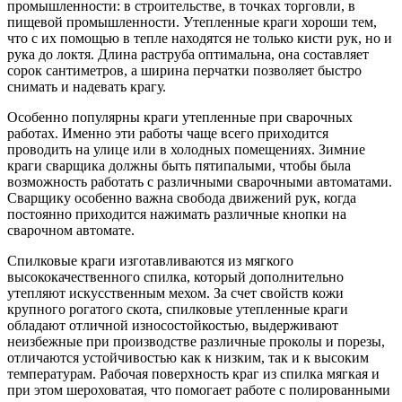
промышленности: в строительстве, в точках торговли, в
пищевой промышленности. Утепленные краги хороши тем,
что с их помощью в тепле находятся не только кисти рук, но и
рука до локтя. Длина раструба оптимальна, она составляет
сорок сантиметров, а ширина перчатки позволяет быстро
снимать и надевать крагу.
Особенно популярны краги утепленные при сварочных
работах. Именно эти работы чаще всего приходится
проводить на улице или в холодных помещениях. Зимние
краги сварщика должны быть пятипалыми, чтобы была
возможность работать с различными сварочными автоматами.
Сварщику особенно важна свобода движений рук, когда
постоянно приходится нажимать различные кнопки на
сварочном автомате.
Спилковые краги изготавливаются из мягкого
высококачественного спилка, который дополнительно
утепляют искусственным мехом. За счет свойств кожи
крупного рогатого скота, спилковые утепленные краги
обладают отличной износостойкостью, выдерживают
неизбежные при производстве различные проколы и порезы,
отличаются устойчивостью как к низким, так и к высоким
температурам. Рабочая поверхность краг из спилка мягкая и
при этом шероховатая, что помогает работе с полированными