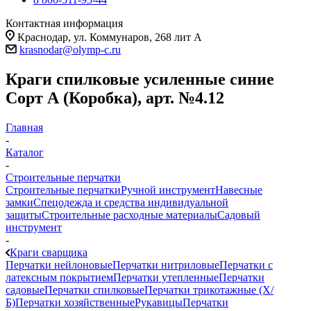
Контактная информация
Краснодар, ул. Коммунаров, 268 лит А
krasnodar@olymp-c.ru
Краги спилковые усиленные синие
Сорт А (Коробка), арт. №4.12
Главная
-
Каталог
-
Строительные перчатки
Строительные перчатки
Ручной инструмент
Навесные
замки
Спецодежда и средства индивидуальной
защиты
Строительные расходные материалы
Садовый
инструмент
-
Краги сварщика
Перчатки нейлоновые
Перчатки нитриловые
Перчатки с
латексным покрытием
Перчатки утепленные
Перчатки
садовые
Перчатки спилковые
Перчатки трикотажные (Х/
Б)
Перчатки хозяйственные
Рукавицы
Перчатки