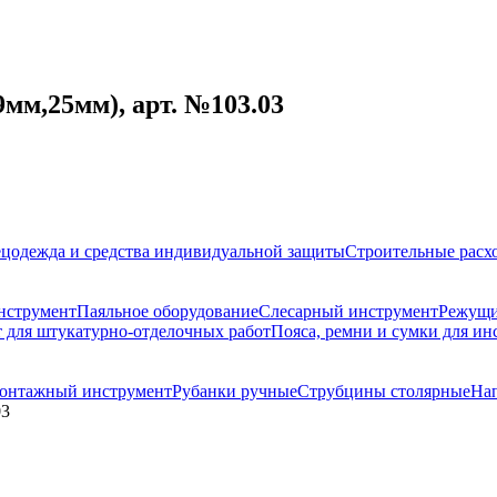
мм,25мм), арт. №103.03
цодежда и средства индивидуальной защиты
Строительные расх
нструмент
Паяльное оборудование
Слесарный инструмент
Режущи
 для штукатурно-отделочных работ
Пояса, ремни и сумки для ин
онтажный инструмент
Рубанки ручные
Струбцины столярные
На
03