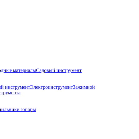
одные материалы
Садовый инструмент
й инструмент
Электроинструмент
Зажимной
струмента
пильники
Топоры