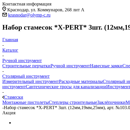
Контактная информация
Краснодар, ул. Коммунаров, 268 лит А
krasnodar@olymp-c.ru
Набор стамесок *X-PERT* 3шт. (12мм,19
Главная
-
Каталог
-
Ручной инструмент
Строительные перчатки
Ручной инструмент
Навесные замки
Спе
-
Столярный инструмент
Измерительный инструмент
Расходные материалы
Столярный и
инструмент
Сантехнические тросы для канализации
Инструмент
-
Стамески
Монтажные пистолеты
Степлеры строительные
Заклёпочники
М
-
Набор стамесок *X-PERT* 3шт. (12мм,19мм,25мм), арт. №103.
Акция