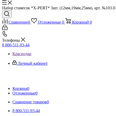
Набор стамесок *X-PERT* 3шт. (12мм,19мм,25мм), арт. №103.03
Сравнение
0
Отложенные
0
Корзина
0
0
Телефоны
8 800-511-93-44
Краснодар
Личный кабинет
Корзина
0
Отложенные
0
Сравнение товаров
0
8 800-511-93-44