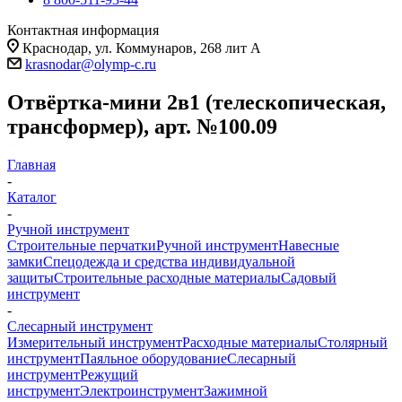
Контактная информация
Краснодар, ул. Коммунаров, 268 лит А
krasnodar@olymp-c.ru
Отвёртка-мини 2в1 (телескопическая,
трансформер), арт. №100.09
Главная
-
Каталог
-
Ручной инструмент
Строительные перчатки
Ручной инструмент
Навесные
замки
Спецодежда и средства индивидуальной
защиты
Строительные расходные материалы
Садовый
инструмент
-
Слесарный инструмент
Измерительный инструмент
Расходные материалы
Столярный
инструмент
Паяльное оборудование
Слесарный
инструмент
Режущий
инструмент
Электроинструмент
Зажимной