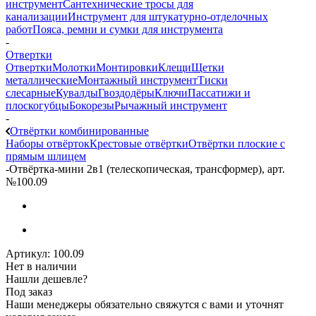
инструмент
Сантехнические тросы для
канализации
Инструмент для штукатурно-отделочных
работ
Пояса, ремни и сумки для инструмента
-
Отвертки
Отвертки
Молотки
Монтировки
Клещи
Щетки
металлические
Монтажный инструмент
Тиски
слесарные
Кувалды
Гвоздодёры
Ключи
Пассатижи и
плоскогубцы
Бокорезы
Рычажный инструмент
-
Отвёртки комбинированные
Наборы отвёрток
Крестовые отвёртки
Отвёртки плоские с
прямым шлицем
-
Отвёртка-мини 2в1 (телескопическая, трансформер), арт.
№100.09
Артикул:
100.09
Нет в наличии
Нашли дешевле?
Под заказ
Наши менеджеры обязательно свяжутся с вами и уточнят