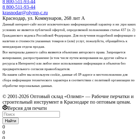
8 800-511-93-44
8 800-511-93-44
krasnodar@olymp-c.ru
Краснодар, ул. Коммунаров, 268 лит А
Данный интернет-сайт носит исключительно информационный характер и ни ;при каких
условиях не является публичной офертой, определяемой положениями статьи 437 (п. 2)
Гражданского кодекса Российской Федерации. Для получения подробной информации о
наличии и стоимости указанных товаров и (или) услуг, пожалуйста, обращайтесь к
менеджерам отдела продаж.
Все материалы данного сайта являются объектами авторского права. Запрещается
копирование, распространение (в том числе путем копирования на другие сайты и
ресурсы в Интернете) или любое иное использование информации и объектов без
предварительного согласия правообладателя.
На нашем сайте мы используем cookie, данные об IP-адресе и местоположении для
сбора информации технического характера в соответствии с политикой организации по
обработке персональных данных.
© 2001-2026 Оптовый склад «Олимп» — Рабочие перчатки и
строительный инструмент в Краснодаре по оптовым ценам.
Версия для печати
Найти
0
0
0