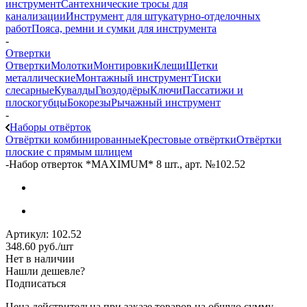
инструмент
Сантехнические тросы для
канализации
Инструмент для штукатурно-отделочных
работ
Пояса, ремни и сумки для инструмента
-
Отвертки
Отвертки
Молотки
Монтировки
Клещи
Щетки
металлические
Монтажный инструмент
Тиски
слесарные
Кувалды
Гвоздодёры
Ключи
Пассатижи и
плоскогубцы
Бокорезы
Рычажный инструмент
-
Наборы отвёрток
Отвёртки комбинированные
Крестовые отвёртки
Отвёртки
плоские с прямым шлицем
-
Набор отверток *MAXIMUM* 8 шт., арт. №102.52
Артикул:
102.52
348.60
руб.
/шт
Нет в наличии
Нашли дешевле?
Подписаться
Цена действительна при заказе товаров на общую сумму