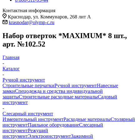
Контактная информация
Краснодар, ул. Коммунаров, 268 лит А
krasnodar@olymp-c.ru
Набор отверток *MAXIMUM* 8 шт.,
арт. №102.52
Главная
-
Каталог
-
Ручной инструмент
Строительные перчатки
Ручной инструмент
Навесные
замки
Спецодежда и средства индивидуальной
защиты
Строительные расходные материалы
Садовый
инструмент
-
Слесарный инструмент
Измерительный инструмент
Расходные материалы
Столярный
инструмент
Паяльное оборудование
Слесарный
инструмент
Режущий
инструмент
Электроинструмент
Зажимной