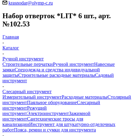
krasnodar@olymp-c.ru
Набор отверток *LIT* 6 шт., арт.
№102.53
Главная
-
Каталог
-
Ручной инструмент
Строительные перчатки
Ручной инструмент
Навесные
замки
Спецодежда и средства индивидуальной
защиты
Строительные расходные материалы
Садовый
инструмент
-
Слесарный инструмент
Измерительный инструмент
Расходные материалы
Столярный
инструмент
Паяльное оборудование
Слесарный
инструмент
Режущий
инструмент
Электроинструмент
Зажимной
инструмент
Сантехнические тросы для
канализации
Инструмент для штукатурно-отделочных
работ
Пояса, ремни и сумки для инструмента
-