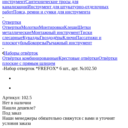
инструмент
Сантехнические тросы для
канализации
Инструмент для штукатурно-отделочных
работ
Пояса, ремни и сумки для инструмента
-
Отвертки
Отвертки
Молотки
Монтировки
Клещи
Щетки
металлические
Монтажный инструмент
Тиски
слесарные
Кувалды
Гвоздодёры
Ключи
Пассатижи и
плоскогубцы
Бокорезы
Рычажный инструмент
-
Наборы отвёрток
Отвёртки комбинированные
Крестовые отвёртки
Отвёртки
плоские с прямым шлицем
-
Набор отверток *FREFOX* 6 шт., арт. №102.50
Артикул:
102.5
Нет в наличии
Нашли дешевле?
Под заказ
Наши менеджеры обязательно свяжутся с вами и уточнят
условия заказа