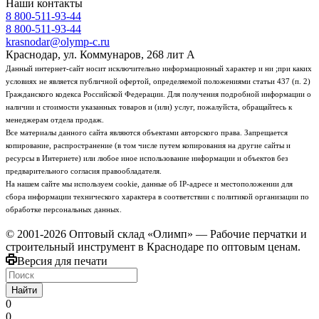
Наши контакты
8 800-511-93-44
8 800-511-93-44
krasnodar@olymp-c.ru
Краснодар, ул. Коммунаров, 268 лит А
Данный интернет-сайт носит исключительно информационный характер и ни ;при каких
условиях не является публичной офертой, определяемой положениями статьи 437 (п. 2)
Гражданского кодекса Российской Федерации. Для получения подробной информации о
наличии и стоимости указанных товаров и (или) услуг, пожалуйста, обращайтесь к
менеджерам отдела продаж.
Все материалы данного сайта являются объектами авторского права. Запрещается
копирование, распространение (в том числе путем копирования на другие сайты и
ресурсы в Интернете) или любое иное использование информации и объектов без
предварительного согласия правообладателя.
На нашем сайте мы используем cookie, данные об IP-адресе и местоположении для
сбора информации технического характера в соответствии с политикой организации по
обработке персональных данных.
© 2001-2026 Оптовый склад «Олимп» — Рабочие перчатки и
строительный инструмент в Краснодаре по оптовым ценам.
Версия для печати
Найти
0
0