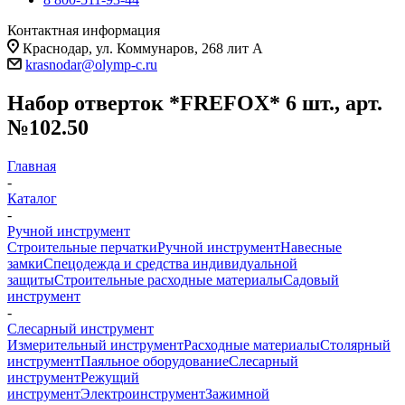
Контактная информация
Краснодар, ул. Коммунаров, 268 лит А
krasnodar@olymp-c.ru
Набор отверток *FREFOX* 6 шт., арт.
№102.50
Главная
-
Каталог
-
Ручной инструмент
Строительные перчатки
Ручной инструмент
Навесные
замки
Спецодежда и средства индивидуальной
защиты
Строительные расходные материалы
Садовый
инструмент
-
Слесарный инструмент
Измерительный инструмент
Расходные материалы
Столярный
инструмент
Паяльное оборудование
Слесарный
инструмент
Режущий
инструмент
Электроинструмент
Зажимной