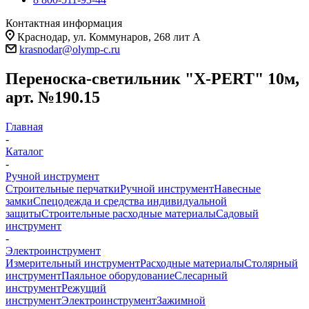
Контактная информация
Краснодар, ул. Коммунаров, 268 лит А
krasnodar@olymp-c.ru
Переноска-светильник "X-PERT" 10м,
арт. №190.15
Главная
-
Каталог
-
Ручной инструмент
Строительные перчатки
Ручной инструмент
Навесные
замки
Спецодежда и средства индивидуальной
защиты
Строительные расходные материалы
Садовый
инструмент
-
Электроинструмент
Измерительный инструмент
Расходные материалы
Столярный
инструмент
Паяльное оборудование
Слесарный
инструмент
Режущий
инструмент
Электроинструмент
Зажимной