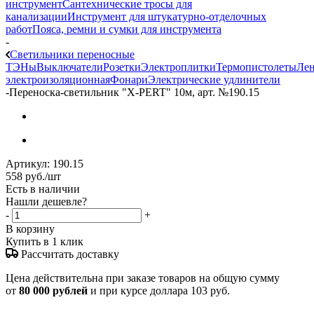
инструмент
Сантехнические тросы для
канализации
Инструмент для штукатурно-отделочных
работ
Пояса, ремни и сумки для инструмента
-
Светильники переносные
ТЭНы
Выключатели
Розетки
Электроплитки
Термопистолеты
Лен
электроизоляционная
Фонари
Электрические удлинители
-
Переноска-светильник "X-PERT" 10м, арт. №190.15
Артикул:
190.15
558
руб.
/шт
Есть в наличии
Нашли дешевле?
-
+
В корзину
Купить в 1 клик
Рассчитать доставку
Цена действительна при заказе товаров на общую сумму
от
80 000 рублей
и при курсе доллара 103 руб.